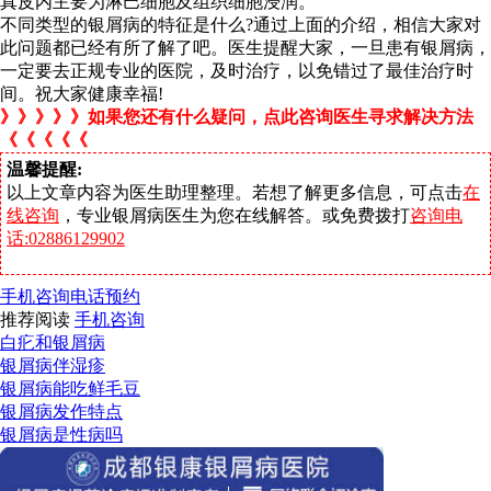
真皮内主要为淋巴细胞及组织细胞浸润。
不同类型的银屑病的特征是什么?通过上面的介绍，相信大家对
此问题都已经有所了解了吧。医生提醒大家，一旦患有银屑病，
一定要去正规专业的医院，及时治疗，以免错过了最佳治疗时
间。祝大家健康幸福!
》》》》》如果您还有什么疑问，点此咨询医生寻求解决方法
《《《《《
温馨提醒:
以上文章内容为医生助理整理。若想了解更多信息，可点击
在
线咨询
，专业银屑病医生为您在线解答。或免费拨打
咨询电
话:02886129902
手机咨询
电话预约
推荐阅读
手机咨询
白疕和银屑病
银屑病伴湿疹
银屑病能吃鲜毛豆
银屑病发作特点
银屑病是性病吗