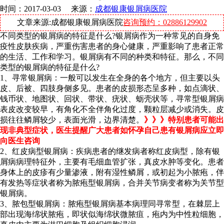
时间：2017-03-03 来源：
成都银康银屑病医院
文章来源:成都银康银屑病医院
咨询预约：02886129902
不同类型的银屑病的特征是什么?银屑病作为一种常见的自身免
疫性皮肤疾病，严重伤害患者的身心健康，严重影响了患者正常
的生活、工作和学习。银屑病有不同的种类和特征。那么，不同
类型的银屑病的特征是什么?
1、寻常银屑病：一般可以发生在全身的各个地方，但主要以头
皮、后被、四肢身侧多见。患者的皮损形态呈多种，如点滴状、
钱币状、地图状、回状、带状、疣状、蛎壳状等，寻常型银屑病
表皮改变较早，有角化不全伴角化过度，颗粒层减少或消失。皮
损往往鳞屑较少，表面光滑，边界清楚。
》》》特别患者可能出
现非典型症状，医生提醒广大患者如怀孕自己患有银屑病应立即
向医生咨询
2、红皮病型银屑病：疾病患者的继发病者称红皮病型，除有银
屑病病理特征外，主要有毛细血管扩张，真皮水肿等变化。患者
身体上的皮疹有少量渗液，附有湿性鳞屑，或初起为小脓疱，伴
有发热等症状者称为脓疱型银屑病，合并关节病变者称为关节型
银屑病。
3、脓包型银屑病：脓疱型银屑病基本病理同寻常型，在棘层上
部出现海绵状脓疱，即状似海绵状微脓疽，疱内为中性粒细胞，