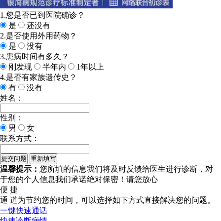
1.您是否已到医院确诊？
是
还没有
2.是否使用外用药物？
是
没有
3.患病时间有多久？
刚发现
半年内
1年以上
4.是否有家族遗传史？
有
没有
姓名：
性别：
男
女
联系方式：
温馨提示：
您所填的信息我们将及时反馈给医生进行诊断，对
于您的个人信息我们承诺绝对保密！请您放心
便 捷
通 道
为节约您的时间，可以选择如下方式直接解决您的问题。
一键快速通话
快速诊断病情