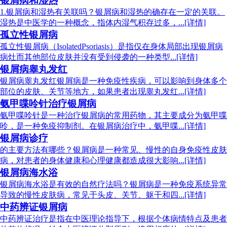
银屑病和湿热
1.银屑病和湿热有关联吗？银屑病和湿热的确存在一定的关联。
湿热是中医学的一种概念，指体内湿气积存过多，...[详情]
孤立性银屑病
孤立性银屑病（IsolatedPsoriasis）是指仅在身体局部出现银屑病
病灶而其他部位皮肤并没有受到侵袭的一种类型...[详情]
银屑病睾丸发红
银屑病睾丸发红银屑病是一种免疫性疾病，可以影响到身体多个
部位的皮肤、关节等地方，如果患者出现睾丸发红...[详情]
氨甲喋呤针治疗银屑病
氨甲喋呤针是一种治疗银屑病的常用药物，其主要成分为氨甲喋
呤，是一种免疫抑制剂。在银屑病治疗中，氨甲喋...[详情]
银屑病诊疗
的主要方法有哪些？银屑病是一种常见、慢性的自身免疫性皮肤
病，对患者的身体健康和心理健康都造成很大影响...[详情]
银屑病海水浴
银屑病海水浴是有效的自然疗法吗？银屑病是一种免疫系统异常
导致的慢性皮肤病，常见于头皮、关节、躯干和四...[详情]
中药辨证银屑病
中药辨证治疗是指在中医理论指导下，根据个体病情特点及患者