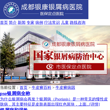
首页
简介
新闻
专家
病例
疗法
常识
儿童
路线
咨询
当前位置：
首页
>
牛皮癣百科
>
牛皮癣病因
pso银屑病全称
为什么银屑病会再发？银屑病（Psoriasis）是一种常见的慢性皮
肤病，其主要特征是皮肤表面出现红色斑块，上面...[详情]