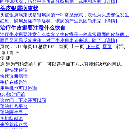
的整体状况，结合中医辨证分型原则，选用相应的...[详情]
头皮银屑病束状
头皮银屑病束状是银屑病的一种常见形式，表现为头皮部位发生
红斑、鳞屑及瘙痒等症状。该病的产生原因尚未完...[详情]
治疗牛皮癣要注意什么饮食
治疗牛皮癣要注意什么饮食？牛皮癣是一种非常顽固的皮肤病，
而且又容易反复发作，对于牛皮癣患者来说，除了...[详情]
页次：1/11 每页10 总数107 首页 上一页
下一页
尾页
转到:
便 捷
通 道
为节约您的时间，可以选择如下方式直接解决您的问题。
一键快速通话
快速诊断病情
手机在线咨询
用手机也可以咨询
QQ随时问诊
这次问，下次还可以问
预约挂号平台
预约医生号：
免排队就诊
来院就诊路线