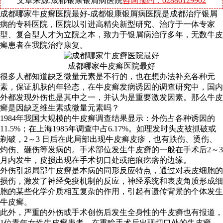
文章来源:成都银康银屑病医院
咨询预约：02886129902
成都哪家牛皮癣医院最好-成都银康银屑病医院是成都治疗银屑
病的专科医院，医院以引进高精尖新型研究、治疗于一体专家
型、复合型人才为立院之本，致力于银屑病治疗多年，无数牛皮
癣患者在我院治疗康复。
成都哪家牛皮癣医院最好
很多人都知道缺乏微量元素是不行的，也在想办法补充各种元
素，保证肌肤的年轻态，在牛皮癣发病诱因的调查研究中，国内
外都发现外伤也是其中之一，并认为是重要激发因素。那么牛皮
癣是因缺乏维生素或微量元素吗？
1984年我国大规模的牛皮癣调查结果显示：外伤占各种诱因的
11.5%；在上海1985年调查中占6.17%。如理发时头皮被抓破或
剃破，2～3 日后在此局部出现牛皮癣皮疹，也有跌伤、烫伤、
灼伤、砸伤等发病的。手术部位发生牛皮癣的一般在手术后2～3
月内发生，皮损出现在手术切口处或疤痕疙瘩的边缘。
外伤引起局部牛皮癣是本病的同形反应特点，通过对表皮细胞的
损伤，激发了神经免疫机制的反应，神经系统和表皮角质形成细
胞的某些化学介质相互复杂的作用，引起有遗传背景的个体发生
牛皮癣。
此外，严重的外伤或手术创伤后发生全身性的牛皮癣也有报道，
1位青年女性牛皮癣患者，在重睑手术后出现切口处的牛皮癣，