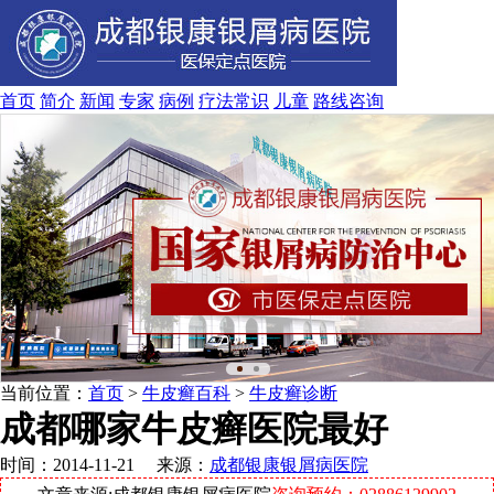
首页
简介
新闻
专家
病例
疗法
常识
儿童
路线
咨询
当前位置：
首页
>
牛皮癣百科
>
牛皮癣诊断
成都哪家牛皮癣医院最好
时间：2014-11-21 来源：
成都银康银屑病医院