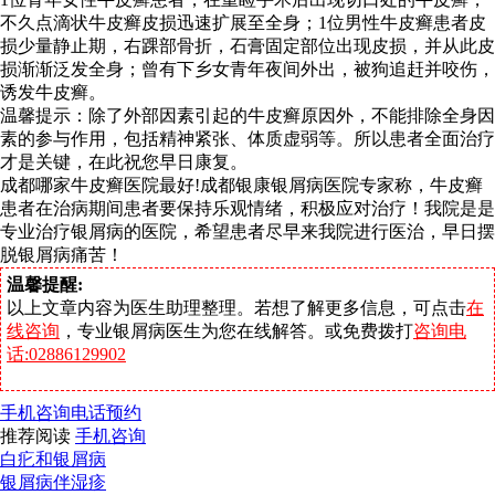
不久点滴状牛皮癣皮损迅速扩展至全身；1位男性牛皮癣患者皮
损少量静止期，右踝部骨折，石膏固定部位出现皮损，并从此皮
损渐渐泛发全身；曾有下乡女青年夜间外出，被狗追赶并咬伤，
诱发牛皮癣。
温馨提示：除了外部因素引起的牛皮癣原因外，不能排除全身因
素的参与作用，包括精神紧张、体质虚弱等。所以患者全面治疗
才是关键，在此祝您早日康复。
成都哪家牛皮癣医院最好!成都银康银屑病医院专家称，牛皮癣
患者在治病期间患者要保持乐观情绪，积极应对治疗！我院是是
专业治疗银屑病的医院，希望患者尽早来我院进行医治，早日摆
脱银屑病痛苦！
温馨提醒:
以上文章内容为医生助理整理。若想了解更多信息，可点击
在
线咨询
，专业银屑病医生为您在线解答。或免费拨打
咨询电
话:02886129902
手机咨询
电话预约
推荐阅读
手机咨询
白疕和银屑病
银屑病伴湿疹