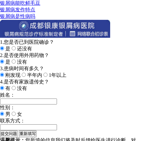
银屑病能吃鲜毛豆
银屑病发作特点
银屑病是性病吗
1.您是否已到医院确诊？
是
还没有
2.是否使用外用药物？
是
没有
3.患病时间有多久？
刚发现
半年内
1年以上
4.是否有家族遗传史？
有
没有
姓名：
性别：
男
女
联系方式：
温馨提示：
您所填的信息我们将及时反馈给医生进行诊断，对