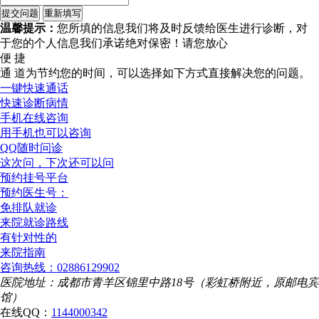
温馨提示：
您所填的信息我们将及时反馈给医生进行诊断，对
于您的个人信息我们承诺绝对保密！请您放心
便 捷
通 道
为节约您的时间，可以选择如下方式直接解决您的问题。
一键快速通话
快速诊断病情
手机在线咨询
用手机也可以咨询
QQ随时问诊
这次问，下次还可以问
预约挂号平台
预约医生号：
免排队就诊
来院就诊路线
有针对性的
来院指南
咨询热线：02886129902
医院地址：成都市青羊区锦里中路18号（彩虹桥附近，原邮电宾
馆）
在线QQ：
1144000342