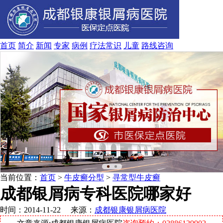
首页
简介
新闻
专家
病例
疗法
常识
儿童
路线
咨询
当前位置：
首页
>
牛皮癣分型
>
寻常型牛皮癣
成都银屑病专科医院哪家好
时间：2014-11-22 来源：
成都银康银屑病医院