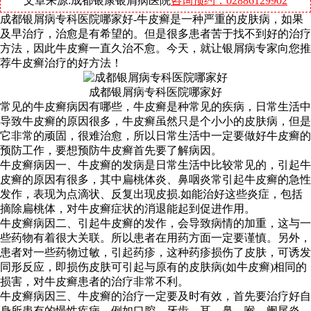
文章来源:成都银康银屑病医院
咨询预约：02886129902
成都银屑病专科医院哪家好-牛皮癣是一种严重的皮肤病，如果
及早治疗，治愈是有希望的。但是很多患者苦于找不到好的治疗
方法，因此牛皮癣一直久治不愈。今天，就让银屑病专家向您推
荐牛皮癣治疗的好方法！
成都银屑病专科医院哪家好
常见的牛皮癣病因有哪些，牛皮癣是种常见的疾病，日常生活中
导致牛皮癣的原因很多，牛皮癣虽然只是个小小的皮肤病，但是
它非常的顽固，很难治愈，所以日常生活中一定要做好牛皮癣的
预防工作，要想预防牛皮癣首先要了解病因。
牛皮癣病因一、牛皮癣的发病是日常生活中比较常见的，引起牛
皮癣的原因有很多，其中扁桃体炎、鼻咽炎常引起牛皮癣的急性
发作，表现为点滴状、反复出现皮损.如能治好这些炎症，包括
摘除扁桃体，对牛皮癣症状的消退能起到促进作用。
牛皮癣病因二、引起牛皮癣的发作，会导致病情的加重，这与一
些药物有着很大关联。所以患者在用药方面一定要谨慎。另外，
患者对一些药物过敏，引起药疹，这种药疹损伤了皮肤，可诱发
同形反应，即损伤皮肤可引起与原有的皮肤病(如牛皮癣)相同的
损害，对牛皮癣患者的治疗非常不利。
牛皮癣病因三、牛皮癣的治疗一定要及时有效，首先要治疗好自
身所患有的慢性疾病，例如口腔、牙齿、耳、鼻、喉、阑尾炎