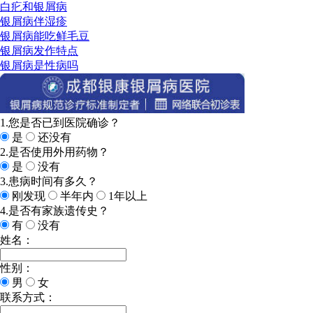
白疕和银屑病
银屑病伴湿疹
银屑病能吃鲜毛豆
银屑病发作特点
银屑病是性病吗
1.您是否已到医院确诊？
是
还没有
2.是否使用外用药物？
是
没有
3.患病时间有多久？
刚发现
半年内
1年以上
4.是否有家族遗传史？
有
没有
姓名：
性别：
男
女
联系方式：