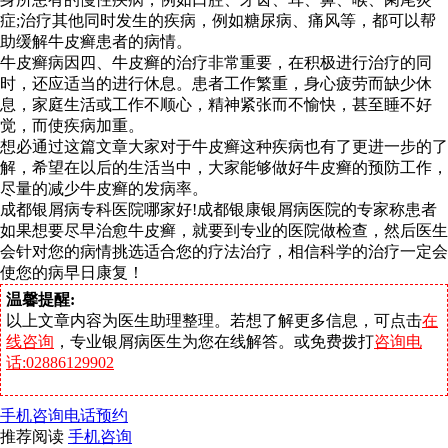
症;治疗其他同时发生的疾病，例如糖尿病、痛风等，都可以帮
助缓解牛皮癣患者的病情。
牛皮癣病因四、牛皮癣的治疗非常重要，在积极进行治疗的同
时，还应适当的进行休息。患者工作繁重，身心疲劳而缺少休
息，家庭生活或工作不顺心，精神紧张而不愉快，甚至睡不好
觉，而使疾病加重。
想必通过这篇文章大家对于牛皮癣这种疾病也有了更进一步的了
解，希望在以后的生活当中，大家能够做好牛皮癣的预防工作，
尽量的减少牛皮癣的发病率。
成都银屑病专科医院哪家好!成都银康银屑病医院的专家称患者
如果想要尽早治愈牛皮癣，就要到专业的医院做检查，然后医生
会针对您的病情挑选适合您的疗法治疗，相信科学的治疗一定会
使您的病早日康复！
温馨提醒:
以上文章内容为医生助理整理。若想了解更多信息，可点击
在
线咨询
，专业银屑病医生为您在线解答。或免费拨打
咨询电
话:02886129902
手机咨询
电话预约
推荐阅读
手机咨询