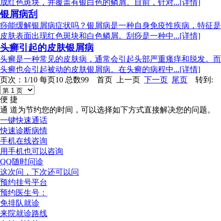
成红色斑块，并覆盖有银白色的鳞屑。目前，针对...[详情]
银屑病刮
痧能缓解银屑病症状吗？银屑病是一种自身免疫性疾病，特征是
皮肤表面出现红色斑块和白色鳞屑。刮痧是一种中...[详情]
头癣引起的皮肤银屑病
头癣是一种常见的皮肤病，通常会引起头部严重瘙痒和脱发。而
头癣也会引起被动的皮肤银屑病。在头癣的病程中...[详情]
页次：1/10 每页10 总数99 首页 上一页
下一页
尾页
转到:
便 捷
通 道
为节约您的时间，可以选择如下方式直接解决您的问题。
一键快速通话
快速诊断病情
手机在线咨询
用手机也可以咨询
QQ随时问诊
这次问，下次还可以问
预约挂号平台
预约医生号：
免排队就诊
来院就诊路线