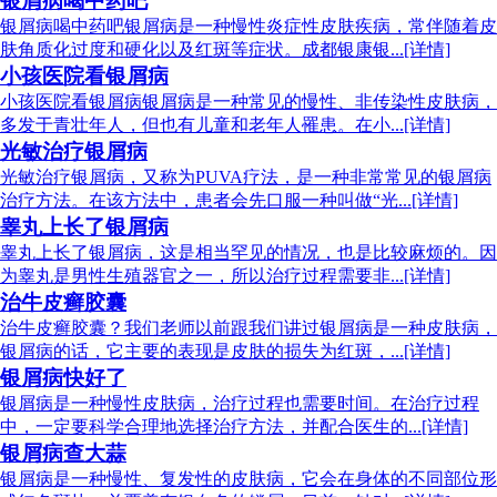
银屑病喝中药吧
银屑病喝中药吧银屑病是一种慢性炎症性皮肤疾病，常伴随着皮
肤角质化过度和硬化以及红斑等症状。成都银康银...[详情]
小孩医院看银屑病
小孩医院看银屑病银屑病是一种常见的慢性、非传染性皮肤病，
多发于青壮年人，但也有儿童和老年人罹患。在小...[详情]
光敏治疗银屑病
光敏治疗银屑病，又称为PUVA疗法，是一种非常常见的银屑病
治疗方法。在该方法中，患者会先口服一种叫做“光...[详情]
睾丸上长了银屑病
睾丸上长了银屑病，这是相当罕见的情况，也是比较麻烦的。因
为睾丸是男性生殖器官之一，所以治疗过程需要非...[详情]
治牛皮癣胶囊
治牛皮癣胶囊？我们老师以前跟我们讲过银屑病是一种皮肤病，
银屑病的话，它主要的表现是皮肤的损失为红斑，...[详情]
银屑病快好了
银屑病是一种慢性皮肤病，治疗过程也需要时间。在治疗过程
中，一定要科学合理地选择治疗方法，并配合医生的...[详情]
银屑病查大蒜
银屑病是一种慢性、复发性的皮肤病，它会在身体的不同部位形