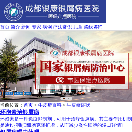
首页
简介
新闻
专家
病例
疗法
常识
儿童
路线
咨询
当前位置：
首页
>
牛皮癣百科
>
牛皮癣症状
环孢素治银屑病
环孢素是一种免疫抑制剂，可用于治疗银屑病。其主要作用机制
是通过抑制T细胞克隆扩增，从而减少炎性细胞的浸...[详情]