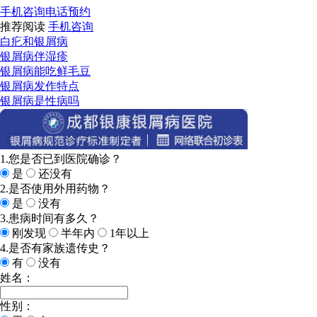
手机咨询
电话预约
推荐阅读
手机咨询
白疕和银屑病
银屑病伴湿疹
银屑病能吃鲜毛豆
银屑病发作特点
银屑病是性病吗
1.您是否已到医院确诊？
是
还没有
2.是否使用外用药物？
是
没有
3.患病时间有多久？
刚发现
半年内
1年以上
4.是否有家族遗传史？
有
没有
姓名：
性别：