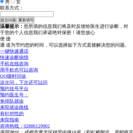
男
女
联系方式：
温馨提示：
您所填的信息我们将及时反馈给医生进行诊断，对
于您的个人信息我们承诺绝对保密！请您放心
便 捷
通 道
为节约您的时间，可以选择如下方式直接解决您的问题。
一键快速通话
快速诊断病情
手机在线咨询
用手机也可以咨询
QQ随时问诊
这次问，下次还可以问
预约挂号平台
预约医生号：
免排队就诊
来院就诊路线
有针对性的
来院指南
咨询热线：02886129902
医院地址：成都市青羊区锦里中路18号（彩虹桥附近，原邮电宾