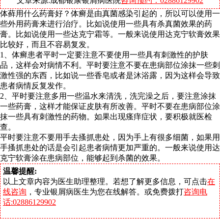
文章来源:成都银康银屑病医院
咨询预约：02886129902
体藓用什么药膏好？体癣是由真菌感染引起的，所以可以使用一
些外用药膏来进行治疗。比如说使用一些具有杀真菌效果的药
膏。比如说使用一些达克宁霜等。一般来说使用达克宁软膏效果
比较好，而且不容易复发。
1、体癣患者平时一定要注意不要使用一些具有刺激性的护肤
品，这样会对病情不利。平时要注意不要在患病部位涂抹一些刺
激性强的东西，比如说一些香皂或者是沐浴露，因为这样会导致
患者病情反复发作。
2、平时要注意多用一些温水来清洗，洗完澡之后，要注意涂抹
一些药膏，这样才能保证皮肤有所改善。平时不要在患病部位涂
抹一些具有刺激性的药物。如果出现瘙痒症状，要积极就医检
查。
平时要注意不要用手去搔抓患处，因为手上有很多细菌，如果用
手搔抓患处的话是会引起患者病情更加严重的。一般来说使用达
克宁软膏涂在患病部位，能够起到杀菌的效果。
温馨提醒:
以上文章内容为医生助理整理。若想了解更多信息，可点击
在
线咨询
，专业银屑病医生为您在线解答。或免费拨打
咨询电
话:02886129902