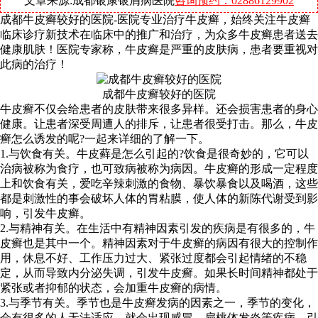
文章来源:成都银康银屑病医院
咨询预约：02886129902
成都牛皮癣较好的医院-医院专业治疗牛皮癣，始终关注牛皮癣
临床诊疗新技术在临床中的推广和治疗，为众多牛皮癣患者送去
健康肌肤！医院专家称，牛皮癣是严重的皮肤病，患者要重视对
此病的治疗！
成都牛皮癣较好的医院
牛皮癣不仅会给患者的皮肤带来很多异样。还会损害患者的身心
健康。让患者深受周遭人的排斥，让患者很受打击。那么，牛皮
癣怎么诱发的呢?一起来详细的了解一下。
1.与饮食有关。牛皮藓是怎么引起的?饮食是很奇妙的，它可以
治病被称为食疗，也可致病被称为病因。牛皮癣的形成一定程度
上和饮食有关，爱吃辛辣刺激的食物、暴饮暴食以及喝酒，这些
都是刺激性的事会破坏人体的胃粘膜，使人体的新陈代谢受到影
响，引发牛皮癣。
2.与精神有关。在生活中有精神因素引发的疾病是有很多的，牛
皮癣也是其中一个。精神因素对于牛皮癣的病因有很大的控制作
用，休息不好、工作压力过大、紧张过度都会引起情绪的不稳
定，从而导致内分泌失调，引发牛皮癣。如果长时间精神都处于
紧张或者抑郁的状态，会加重牛皮癣的病情。
3.与季节有关。季节也是牛皮癣发病的因素之一，季节的变化，
会有很多的人无法适应，就会出现感冒、扁桃体发炎等疾病，引