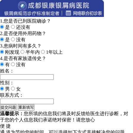
1.您是否已到医院确诊？
是
还没有
2.是否使用外用药物？
是
没有
3.患病时间有多久？
刚发现
半年内
1年以上
4.是否有家族遗传史？
有
没有
姓名：
性别：
男
女
联系方式：
温馨提示：
您所填的信息我们将及时反馈给医生进行诊断，对
于您的个人信息我们承诺绝对保密！请您放心
便 捷
通 道
为节约您的时间，可以选择如下方式直接解决您的问题。