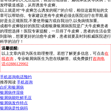
发呼吸道感染，从而诱发牛皮癣。
以上就是对“牛皮癣怎么诱发的呢?”的介绍，相信这篇简短的文
章可以帮助你。专家建议患有牛皮癣必须去医院治疗在早期,最
好是去正规医院,不要使用偏方或自我治疗,以免病情加重。
成都牛皮癣较好的医院!成都银康银屑病医院是广大牛皮癣患者
的理想选择！医院专家提醒，一旦得了牛皮癣，患者的生活会受
到影响，想要更好的治愈牛皮癣，患者就要及时到权威医院进行
科学的治疗！
温馨提醒:
以上文章内容为医生助理整理。若想了解更多信息，可点击
在
线咨询
，专业银屑病医生为您在线解答。或免费拨打
咨询电
话:02886129902
手机咨询
电话预约
推荐阅读
手机咨询
白疕和银屑病
银屑病伴湿疹
银屑病能吃鲜毛豆
银屑病发作特点
银屑病是性病吗