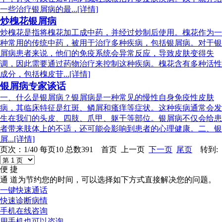
一些治疗银屑病的最...[详情]
炒槐花银屑病
炒槐花是指将槐花加工成中药，并经过炒制后使用。槐花作为一
种常用的传统中药，被用于治疗多种疾病，包括银屑病。对于银
屑病患者来说，他们的免疫系统会异常反应，导致皮肤变得失
调，因此需要通过药物治疗来控制这种疾病。槐花含有多种活性
成分，包括槐皮苷...[详情]
银屑病专家谈话
一、什么是银屑病？银屑病是一种常见的慢性自身免疫性皮肤
病，其临床特征是红斑、鳞屑和瘙痒等症状。这种疾病通常会发
生在我们的头皮、四肢、爪甲、躯干等部位。银屑病不仅会给患
者带来肢体上的不适，还可能会影响到患者的心理健康。二、银
屑...[详情]
页次：1/40 每页10 总数391 首页 上一页
下一页
尾页
转到:
便 捷
通 道
为节约您的时间，可以选择如下方式直接解决您的问题。
一键快速通话
快速诊断病情
手机在线咨询
用手机也可以咨询