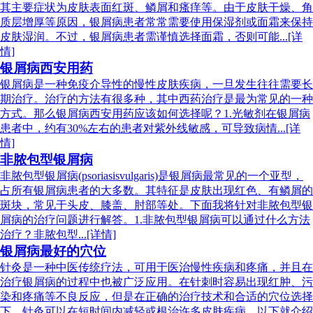
其主要症状为皮肤表面红斑、鳞屑和瘙痒等。由于皮肤干燥、角
质层增厚等原因，银屑病患者常常需要使用保湿剂或面霜来保持
皮肤湿润。不过，银屑病患者需谨慎选择面霜，否则可能...[详
情]
银屑病西安用药
银屑病是一种免疫介导性的慢性皮肤疾病，一旦发生往往需要长
期治疗。治疗的方法有很多种，其中西药治疗是最为常见的一种
方式。那么银屑病西安用药应该如何选择呢？1.光敏剂在银屑病
患者中，约有30%左右的患者对紫外线敏感，可导致病情...[详
情]
非脓包型银屑病
非脓包型银屑病(psoriasisvulgaris)是银屑病最常见的一个亚型，
占所有银屑病患者的大多数。其特征是皮肤出现红色、有鳞屑的
斑块，常见于头皮、膝盖、肘部等处。下面我将针对非脓包型银
屑病的治疗问题进行解答。1.非脓包型银屑病可以通过什么方法
治疗？非脓包型...[详情]
银屑病最好的穴位
针灸是一种中医传统疗法，可用于医治慢性疾病和疼痛，并且在
治疗银屑病的过程中也被广泛应用。在针刺时容易出现红肿、污
染和疼痛等不良反应，但是在正确的治疗技术和合适的穴位选择
下，针灸可以在短时间内减轻或根治许多皮肤疾病。以下就介绍