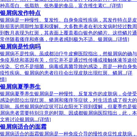
种高蛋白、低脂肪、低热量的食品，富含维生素C...[详情]
银屑病发作特点
银屑病是一种慢性、复发性、自身免疫性疾病，其发作特点是皮
肤损害的周期性加重和缓解。大多数患者在初次发病时经过数周
到数月表现为红斑，其表面上覆盖着白银色的鳞片。这些鳞片通
常伴随着瘙痒和疼痛，使患者感到极为不适。银屑病...[详情]
银屑病是性病吗
银屑病不是性病。虽成都治疗牛皮癣医院指出，然银屑病的确与
免疫系统和基因有关，但它并不是通过性传播或接触体液等途径
传染。它也不是细菌、病毒或真菌导致的感染，而是一种自身免
疫性疾病。银屑病的患者往往会出现皮肤出现红斑、鳞屑...[详
情]
银屑病夏季养生
银屑病夏季养生银屑病是一种慢性、反复发作的皮肤病，会使受
感染的部位出现红斑、鳞屑和瘙痒等症状，对生活造成了很大的
影响。虽然银屑病的症状可以在阳光下得到缓解，但夏季也是银
屑病患者需要特别注意的时期。因成都银屑病医院指出，此，本
文将讨论银屑病...[详情]
银屑病适合的面霜
银屑病适合的面霜银屑病是一种免疫介导的慢性炎症性皮肤病，