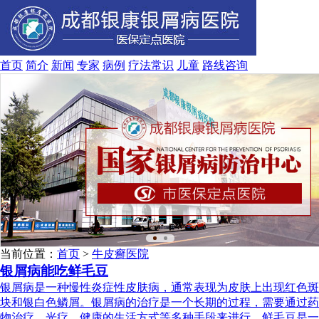
首页
简介
新闻
专家
病例
疗法
常识
儿童
路线
咨询
当前位置：
首页
>
牛皮癣医院
银屑病能吃鲜毛豆
银屑病是一种慢性炎症性皮肤病，通常表现为皮肤上出现红色斑
块和银白色鳞屑。银屑病的治疗是一个长期的过程，需要通过药
物治疗、光疗、健康的生活方式等多种手段来进行。鲜毛豆是一