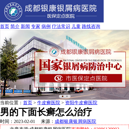
首页
简介
新闻
专家
病例
疗法
常识
儿童
路线
咨询
当前位置：
首页
>
牛皮癣医院
>
资阳牛皮癣医院
男的下面长癣怎么治疗
时间：2023-02-01 来源：
成都银康银屑病医院