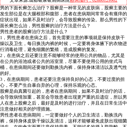
文章来源:成都银康银屑病医院
咨询预约：02886129902
男的下面长癣怎么治疗？股癣是一种常见的皮肤病，股癣主要的
发生部位是在大腿根部和腹部，患者在患病期间常常会有瘙痒的
症状出现，如果不及时治疗，会导致股癣的传染。那么男性的下
面长癣怎么治，男性股癣的治疗方法是什么？
男性患者的股癣治疗方法是什么？
1，男性患者在患病之后，首先需要注意的事项就是保持皮肤干
燥以及卫生，每日换洗内裤的时候，一定要将身体腋下的衣物进
行消毒处理，避免细菌的繁殖，造成股癣的复发。
2，在患病之后还要注意不能够经常的使用公共的物品，尤其是
在公共的浴池或者公共的浴室里，尽量不要使用公用的坐式马
桶，在患病期间还要做到勤换洗内裤，保持身体清洁以及透气性
的好。
3，在患病期间，患者还要注意保持良好的心态，不要过度的担
心，不要产生自暴自弃的心理，保持乐观的心态。
股癣是由真菌引起的，患者在患病期间，如果不及时治疗的话，
会导致病情加重，甚至会导致患者出现更严重的后遗症，所以男
人在患上股癣之后，最好是及时的进行治疗，并且在日常生活中
注意做好相关的护理措施。
男性患者在患病期间，一定要做好个人的卫生清洁，勤换洗内
裤，保持身体皮肤干燥以及清洁，这样才能够避免皮肤出现细菌
滋生。在饮食方面要注意保持营养，不能过多的摄入脂肪酸，不