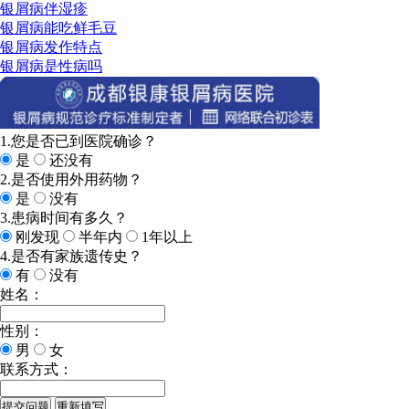
银屑病伴湿疹
银屑病能吃鲜毛豆
银屑病发作特点
银屑病是性病吗
1.您是否已到医院确诊？
是
还没有
2.是否使用外用药物？
是
没有
3.患病时间有多久？
刚发现
半年内
1年以上
4.是否有家族遗传史？
有
没有
姓名：
性别：
男
女
联系方式：