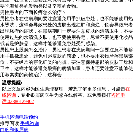
要吃海鲜类的发物类以及辛辣的食物。
男性患者的下面长癣怎么治疗？
男性患者在患病期间要注意避免用手抓破患处，也不能够使用热
水烫洗，这样会导致患处的皮肤出现红肿和糜烂，也会导致患者
出现瘙痒的症状，在患病期间一定要注意皮肤的清洁卫生，不要
使用过热的水清洗皮肤，也不要使用香皂，尽量不要使用化妆品
或者是护肤品，这样才能够避免患处受到感染。
男性患上股癣怎么治疗，男性患者在患病期间一定要注意不能够
用手抓挠患处，避免引起皮肤的感染，也不要用衣物摩擦患病部
位，不要经常的穿化纤类的内裤，要注意保持患部的皮肤干燥和
卫生，这样才能够避免股癣的病情加重，患者还要注意不能够使
用激素类的药物治疗，这样会
温馨提醒:
以上文章内容为医生助理整理。若想了解更多信息，可点击
在
线咨询
，专业银屑病医生为您在线解答。或免费拨打
咨询电
话:02886129902
手机咨询
电话预约
推荐阅读
手机咨询
白疕和银屑病