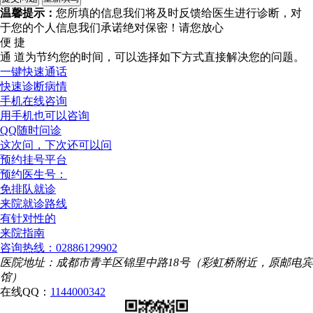
温馨提示：
您所填的信息我们将及时反馈给医生进行诊断，对
于您的个人信息我们承诺绝对保密！请您放心
便 捷
通 道
为节约您的时间，可以选择如下方式直接解决您的问题。
一键快速通话
快速诊断病情
手机在线咨询
用手机也可以咨询
QQ随时问诊
这次问，下次还可以问
预约挂号平台
预约医生号：
免排队就诊
来院就诊路线
有针对性的
来院指南
咨询热线：02886129902
医院地址：成都市青羊区锦里中路18号（彩虹桥附近，原邮电宾
馆）
在线QQ：
1144000342