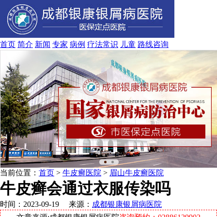
首页
简介
新闻
专家
病例
疗法
常识
儿童
路线
咨询
当前位置：
首页
>
牛皮癣医院
>
眉山牛皮癣医院
牛皮癣会通过衣服传染吗
时间：2023-09-19 来源：
成都银康银屑病医院