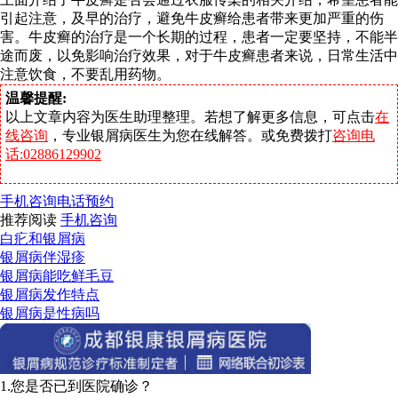
引起注意，及早的治疗，避免牛皮癣给患者带来更加严重的伤
害。牛皮癣的治疗是一个长期的过程，患者一定要坚持，不能半
途而废，以免影响治疗效果，对于牛皮癣患者来说，日常生活中
注意饮食，不要乱用药物。
温馨提醒:
以上文章内容为医生助理整理。若想了解更多信息，可点击
在
线咨询
，专业银屑病医生为您在线解答。或免费拨打
咨询电
话:02886129902
手机咨询
电话预约
推荐阅读
手机咨询
白疕和银屑病
银屑病伴湿疹
银屑病能吃鲜毛豆
银屑病发作特点
银屑病是性病吗
1.您是否已到医院确诊？