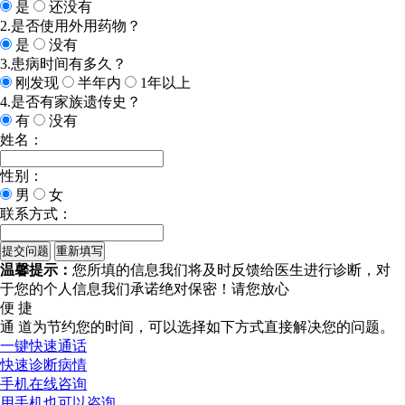
是
还没有
2.是否使用外用药物？
是
没有
3.患病时间有多久？
刚发现
半年内
1年以上
4.是否有家族遗传史？
有
没有
姓名：
性别：
男
女
联系方式：
温馨提示：
您所填的信息我们将及时反馈给医生进行诊断，对
于您的个人信息我们承诺绝对保密！请您放心
便 捷
通 道
为节约您的时间，可以选择如下方式直接解决您的问题。
一键快速通话
快速诊断病情
手机在线咨询
用手机也可以咨询