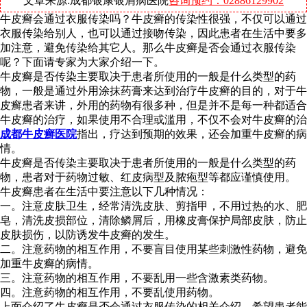
文章来源:成都银康银屑病医院
咨询预约：02886129902
牛皮癣会通过衣服传染吗？牛皮癣的传染性很强，不仅可以通过
衣服传染给别人，也可以通过接吻传染，因此患者在生活中要多
加注意，避免传染给其它人。那么牛皮癣是否会通过衣服传染
呢？下面请专家为大家介绍一下。
牛皮癣是否传染主要取决于患者所使用的一般是什么类型的药
物，一般是通过外用涂抹药膏来达到治疗牛皮癣的目的，对于牛
皮癣患者来讲，外用的药物有很多种，但是并不是每一种都适合
牛皮癣的治疗，如果使用不合理或滥用，不仅不会对牛皮癣的治
成都牛皮癣医院
指出，疗达到预期的效果，还会加重牛皮癣的病
情。
牛皮癣是否传染主要取决于患者所使用的一般是什么类型的药
物，患者对于药物过敏、红皮病型及脓疱型等都应谨慎使用。
牛皮癣患者在生活中要注意以下几种情况：
一。注意皮肤卫生，经常清洗皮肤、剪指甲，不用过热的水、肥
皂，清洗皮损部位，清除鳞屑后，用橡皮膏保护局部皮肤，防止
皮肤损伤，以防诱发牛皮癣的发生。
二。注意药物的相互作用，不要盲目使用某些刺激性药物，避免
加重牛皮癣的病情。
三。注意药物的相互作用，不要乱用一些含激素类药物。
四。注意药物的相互作用，不要乱使用药物。
上面介绍了牛皮癣是否会通过衣服传染的相关介绍，希望患者能